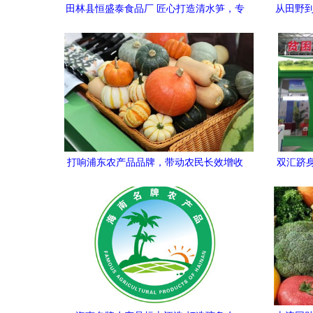
田林县恒盛泰食品厂 匠心打造清水笋，专
从田野到
注农产品包装升级
玩转新零
超市或
价格昂
过低叫苦
块钱"的
期困扰
突破这
打响浦东农产品品牌，带动农民长效增收
双汇跻
中渐渐浮
——区领导巡视第十五届农博会场馆聚焦
括 第一
农产品发展
摘，经
等环节
刚性。