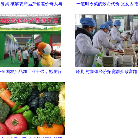
餐桌 破解农产品产销差价奇大与
一道时令菜的致命代价 父女因“
售的思考\n\n近年来，消费者在
中毒抢救，医生紧急警
线上平台购买新鲜蔬果时，常感到
贵；而在一线产区，农民却因卖价
不迭。这种"农田几分钱、市场几
现象，即农产品产销差价奇大，长
着行业健康发展和农民增收。如何
一困局？答案或许在新零售的浪潮
身全国农产品加工业十强，彰显行
环县 村集体经济拓宽群众致富
现。\n\n产销差价奇大的元凶包
业领军地位
产品激活乡村振兴新引
是中间环节冗长。农场品从田间采
过多级批发商、代理商、集散市场
，在每一层价格上涨"分摊费"成为
大型批发市场曾是农村"直采"体系
的软肋，但随着蔬菜有储