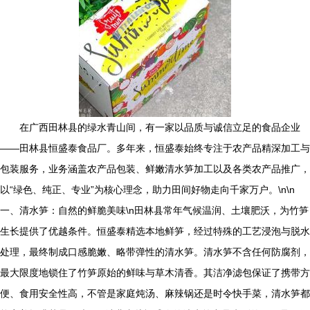
在广西田林县的绿水青山间，有一家以品质与诚信立足的食品企业
——田林县恒盛泰食品厂。多年来，恒盛泰始终专注于农产品精深加工与
包装服务，业务涵盖农产品包装、鲜嫩清水笋加工以及各类农产品推广，
以“绿色、纯正、专业”为核心理念，助力田间好物走向千家万户。\n\n
一、清水笋：自然的鲜脆美味\n田林县常年气候温润、土壤肥沃，为竹笋
生长提供了优越条件。恒盛泰精选本地鲜笋，经过特殊的工艺浸泡与脱水
处理，最终制成口感脆嫩、略带弹性的清水笋。清水笋不含任何防腐剂，
最大限度地锁住了竹笋原始的鲜味与草木清香。其洁净滤包保证了携带方
便、食用安全性高，不管是家庭炖汤、麻辣锅还是时令快手菜，清水笋都