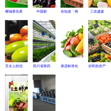
椰城香见香
中国新
你知道「拇
三农盛宴
飘四海 冬
奇“变色农
指西瓜」
农业农资展
交会上海口
产品”，你
吗？这些小
会与农产品
优质特色农
吃过？这些
小身材的
招商植保会
产品盛装亮
会变色的美
「超级水
全解析
相
食藏着怎样
果」入口爆
的秘密？
珠，全是奢
华维生素
舌尖上的信
四川省第四
推进标准化
好听的农产
任 农产品
批“中国特
生产 筑牢
品商标名称
溯源系统如
色农产品优
农产品质量
大全 从自
何撑起质量
势区”申报
提升的根基
然到健康的
安全之伞？
指南与农产
美好表达
品筛选标准